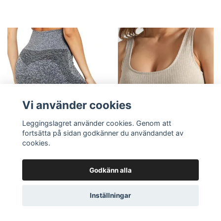
Vi använder cookies
Leggingslagret använder cookies. Genom att
fortsätta på sidan godkänner du användandet av
cookies.
Grå Fitness shorts med hög
Kaki Sömlös Ribbad sport-bh
midja Träning Yoga med bra
topp
stretch
199.00 kr
Godkänn alla
149.00 kr
Inställningar