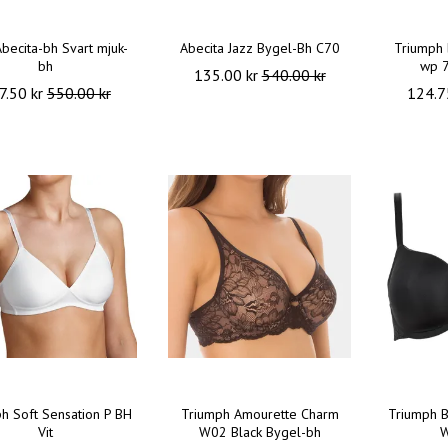
Abecita-bh Svart mjuk-
Abecita Jazz Bygel-Bh C70
Triumph 
bh
wp 
135.00 kr
540.00 kr
7.50 kr
550.00 kr
124.7
h Soft Sensation P BH
Triumph Amourette Charm
Triumph B
Vit
W02 Black Bygel-bh
W