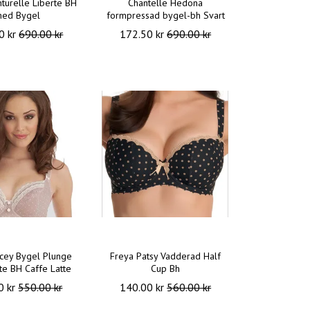
nturelle Liberte BH
Chantelle Hedona
ed Bygel
formpressad bygel-bh Svart
0 kr
690.00 kr
172.50 kr
690.00 kr
cey Bygel Plunge
Freya Patsy Vadderad Half
te BH Caffe Latte
Cup Bh
0 kr
550.00 kr
140.00 kr
560.00 kr