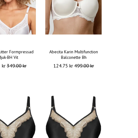
litter Formpressad
Abecita Karin Multifunction
juk-BH Vit
Balconette Bh
5 kr
349.00 kr
124.75 kr
499.00 kr