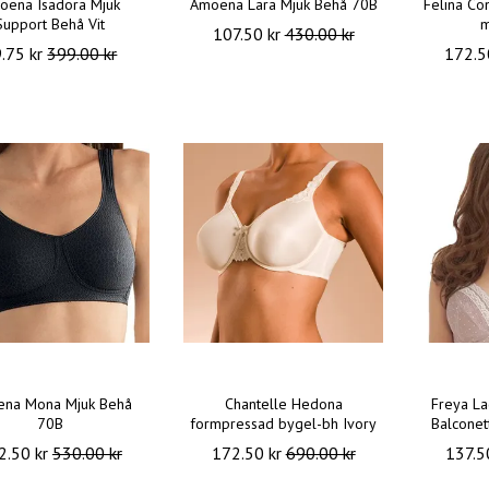
oena Isadora Mjuk
Amoena Lara Mjuk Behå 70B
Felina Co
Support Behå Vit
m
107.50 kr
430.00 kr
.75 kr
399.00 kr
172.5
na Mona Mjuk Behå
Chantelle Hedona
Freya La
70B
formpressad bygel-bh Ivory
Balconet
2.50 kr
530.00 kr
172.50 kr
690.00 kr
137.5