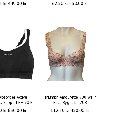
5 kr
449.00 kr
62.50 kr
250.00 kr
Absorber Active
Triumph Amourette 300 WHP
ts Support BH 70 E
Rosa Bygel-bh 70B
0 kr
650.00 kr
112.50 kr
450.00 kr