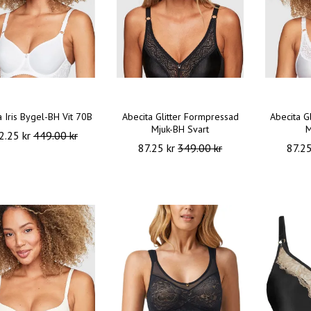
a Iris Bygel-BH Vit 70B
Abecita Glitter Formpressad
Abecita G
Mjuk-BH Svart
M
2.25 kr
449.00 kr
87.25 kr
349.00 kr
87.2