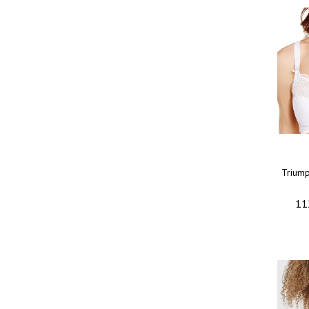
Triump
11