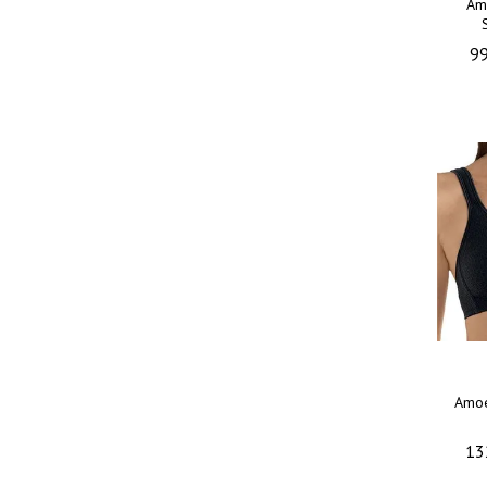
Am
99
Amoe
13