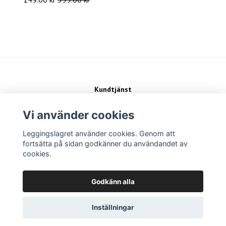
Kundtjänst
Kontakt
Köpvillkor
Vi använder cookies
Leggingslagret använder cookies. Genom att
Sociala medier
fortsätta på sidan godkänner du användandet av
cookies.
Betalsätt
Godkänn alla
Inställningar
Copyright Leggingslagret 2026 -
Powered by Quickbutik