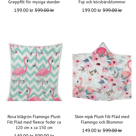
Greppfilt för mysiga stunder
Fuji och körsbärsblommor
199.00 kr
399.00 kr
199.00 kr
399.00 kr
Rosa blågrön Flamingo Plush
Skön mjuk Plush Filt Pläd med
Filt Pläd med fleece foder ca
Flamingo och Blommor
120 cm x ca 150 cm
149.00 kr
399.00 kr
149.00 kr
399.00 kr