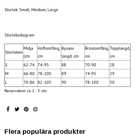
Storlek: Small, Medium, Large
Storleksdiagram:
Midja
Höftomfång,
Byxans
Bröstomfång,
Topplängd,
Storleken
(cm
cm
längd, cm
cm
cm
S
62-74
74-95
88
70-90
28
M
66-80
78-100
89
74-95
29
L
70-86
82-105
90
78-100
30
Reservation ca 1 - 3 cm.
Flera populära produkter