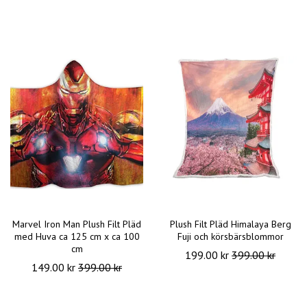
Marvel Iron Man Plush Filt Pläd
Plush Filt Pläd Himalaya Berg
med Huva ca 125 cm x ca 100
Fuji och körsbärsblommor
cm
199.00 kr
399.00 kr
149.00 kr
399.00 kr