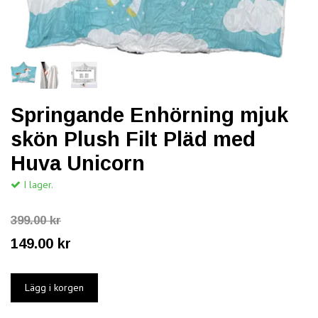
Springande Enhörning mjuk
skön Plush Filt Pläd med
Huva Unicorn
I lager.
399.00 kr
149.00 kr