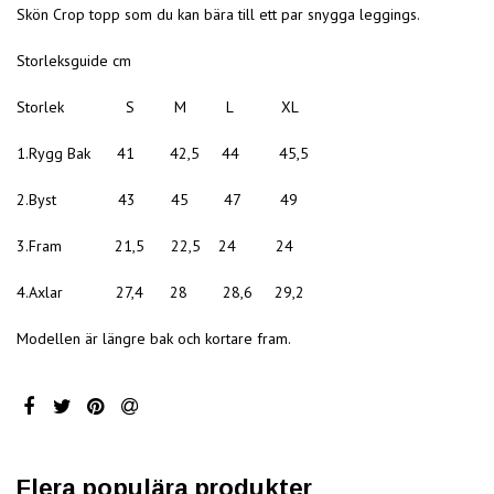
Skön Crop topp som du kan bära till ett par snygga leggings.
Storleksguide cm
Storlek S M L XL
1.Rygg Bak 41 42,5 44 45,5
2.Byst 43 45 47 49
3.Fram 21,5 22,5 24 24
4.Axlar 27,4 28 28,6 29,2
Modellen är längre bak och kortare fram.
Flera populära produkter