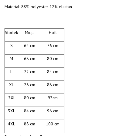
Material: 88% polyester 12% elastan
Storlek
Midja
Höft
S
64 cm
76 cm
M
68 cm
80 cm
L
72 cm
84 cm
XL
76 cm
88 cm
2Xl
80 cm
92cm
3XL
84 cm
96 cm
4XL
88 cm
100 cm