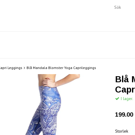
apri Leggings
Blå Mandala Blomster Yoga Caprileggings
Blå 
Capr
I lager.
199.00 
Storlek