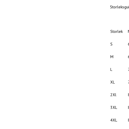
Storleksgu
Storlek
S
M
L
XL
2Xl
3XL
4XL