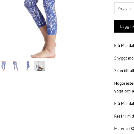
Medium
Blå Mandal
Snyggt mön
Skön till a
Högprester
yoga och an
Blå Mandal
Resår i mid
Material: 