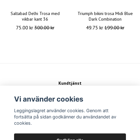
Saltabad Delhi Trosa med
Triumph bikini trosa Midi Blue
vikbar kant 36
Dark Combination
75.00 kr
300.00 kr
49.75 kr
199.00 kr
Kundtjänst
Kontakt
Köpvillkor
Vi använder cookies
Leggingslagret använder cookies. Genom att
Sociala medier
fortsätta på sidan godkänner du användandet av
cookies.
Betalsätt