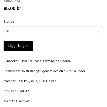
380.00 kr
95.00 kr
Storlek
36
Sunseeker Bikini Tai Trosa. Knytning på sidorna.
Sommarens solstrålar går igenom och du blir brun under.
Material: 84% Polyamid, 16% Elastan
Storlek 36, 40, 42
Tvättråd Handtvätt