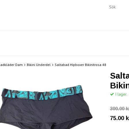
Badkläder Dam
Bikini Underdel
Saltabad Hipboxer Bikinitrosa 48
Salt
Biki
I lager.
300.00 k
75.00 k