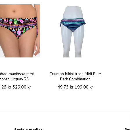
tabad maxibyxa med
Triumph bikini trosa Midi Blue
nören Urquay 38
Dark Combination
.25 kr
329.00 kr
49.75 kr
199.00 kr
Sociala medier
Be