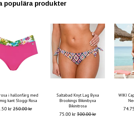
a populära produkter
trosa i hallonfärg med
Saltabad Knyt Lag Byxa
WIKI Capr
mig kant Sloggi Rosa
Brookings Bikinibyxa
Ned
Bikinitrosa
.50 kr
250.00 kr
74.7
75.00 kr
300.00 kr