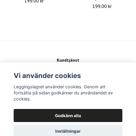
149.00 kr
199.00 kr
Kundtjänst
Kontakt
Köpvillkor
Vi använder cookies
Leggingslagret använder cookies. Genom att
Sociala medier
fortsätta på sidan godkänner du användandet av
cookies.
Betalsätt
Godkänn alla
Inställningar