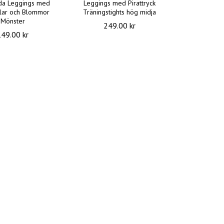
da Leggings med
Leggings med Pirattryck
lar och Blommor
Träningstights hög midja
Mönster
249.00 kr
149.00 kr