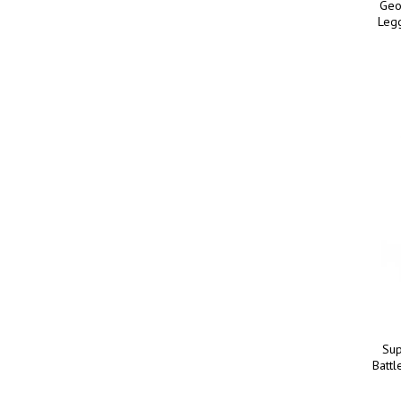
Geo
Legg
Sup
Battl