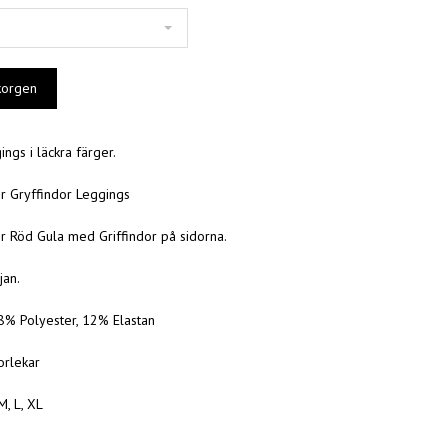
ngs i läckra färger.
er Gryffindor Leggings
er Röd Gula med Griffindor på sidorna.
jan.
88% Polyester, 12% Elastan
torlekar
M, L, XL