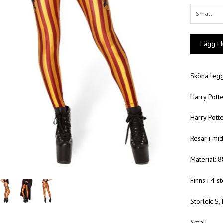
Small
Sköna leggi
Harry Pott
Harry Pott
Resår i mid
Material: 
Finns i 4 s
Storlek: S, 
Small