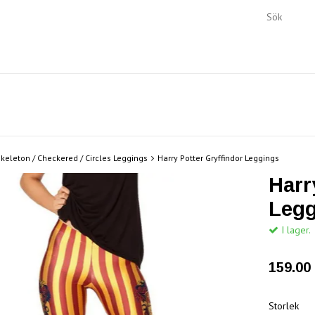
keleton / Checkered / Circles Leggings
Harry Potter Gryffindor Leggings
Harr
Legg
I lager.
159.00 
Storlek