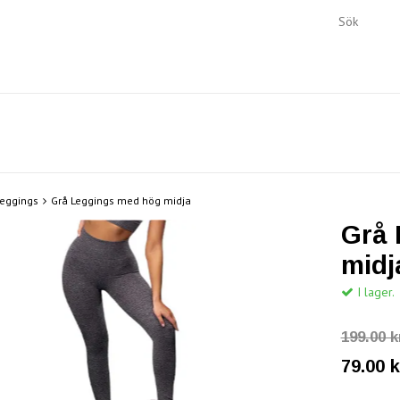
Leggings
Grå Leggings med hög midja
Grå 
midj
I lager.
199.00 k
79.00 k