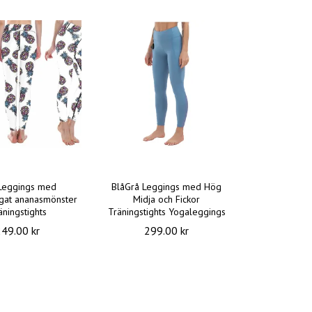
 Leggings med
BlåGrå Leggings med Hög
rgat ananasmönster
Midja och Fickor
äningstights
Träningstights Yogaleggings
249.00 kr
299.00 kr