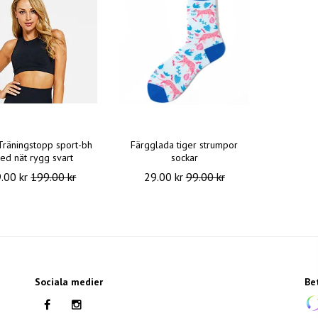
Träningstopp sport-bh
Färgglada tiger strumpor
ed nät rygg svart
sockar
.00 kr
199.00 kr
29.00 kr
99.00 kr
Sociala medier
Be