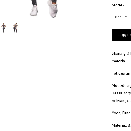
Storlek
Medium
Sköna grå 
material.
Tät design
Modedesign
Dessa Yoga 
bekväm, du
Yoga, Fitn
Material: 