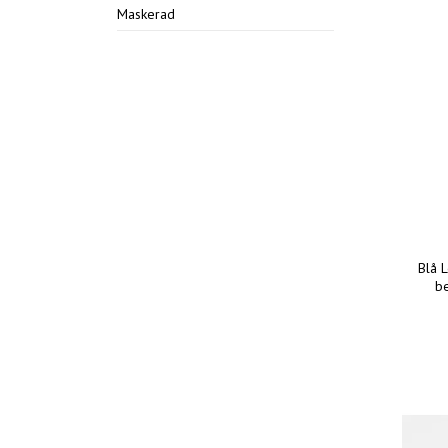
Maskerad
Blå 
b