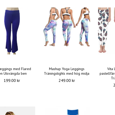
Leggings med Flared
Mashup Yoga Leggings
Vita
en Utsvängda ben
Träningstights med hög midja
pastellfä
Tr
199.00 kr
249.00 kr