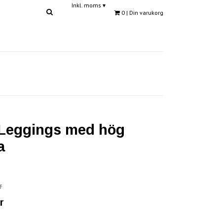
Inkl. moms
▾
0
| Din varukorg
Leggings med hög
a
r
r