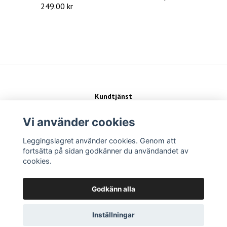
249.00 kr
Kundtjänst
Kontakt
Köpvillkor
Vi använder cookies
Leggingslagret använder cookies. Genom att
Sociala medier
fortsätta på sidan godkänner du användandet av
cookies.
Betalsätt
Godkänn alla
Inställningar
Copyright Leggingslagret 2026 -
Powered by Quickbutik