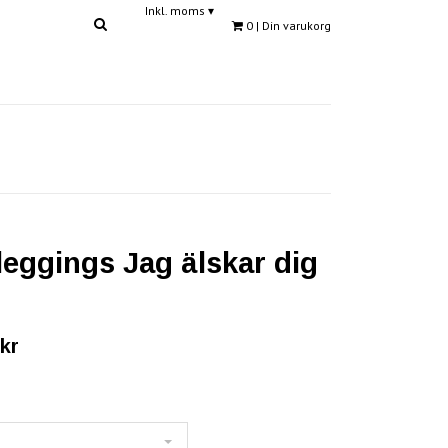
Inkl. moms
▾
0
| Din varukorg
 leggings Jag älskar dig
kr