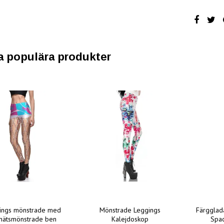
a populära produkter
ings mönstrade med
Mönstrade Leggings
Färgglad
knätsmönstrade ben
Kalejdoskop
Spa