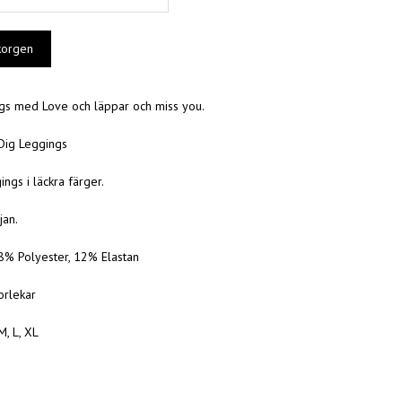
ngs med Love och läppar och miss you.
 Dig Leggings
ngs i läckra färger.
jan.
88% Polyester, 12% Elastan
torlekar
M, L, XL