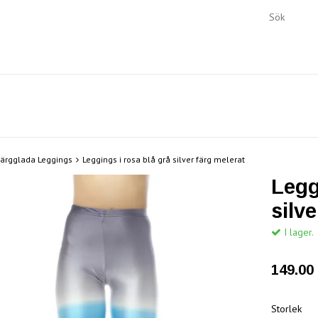
ärgglada Leggings
Leggings i rosa blå grå silver färg melerat
Legg
silv
I lager.
149.00 
Storlek