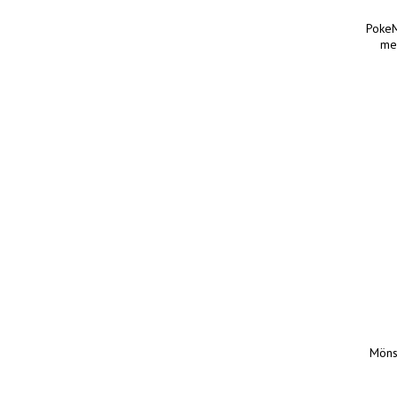
PokeM
me
Möns