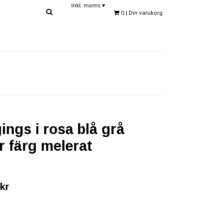
Inkl. moms
▾
0
| Din varukorg
ings i rosa blå grå
er färg melerat
kr