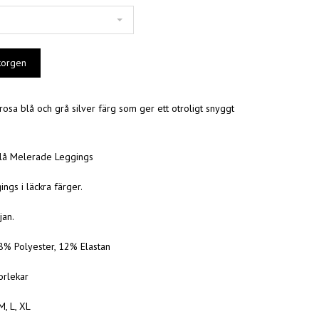
rosa blå och grå silver färg som ger ett otroligt snyggt
lå Melerade Leggings
ngs i läckra färger.
jan.
88% Polyester, 12% Elastan
torlekar
M, L, XL