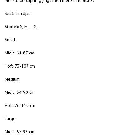
Mönstrade caprileggings med melerat mönster.
Resår i midjan.
Storlek: S, M, L, XL
Small
Midja: 61-87 cm
Höft: 73-107 cm
Medium
Midja: 64-90 cm
Höft: 76-110 cm
Large
Midja: 67-93 cm