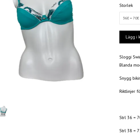
Storlek
36E = 70E
Sloggi Swi
Blanda mod
Snygg biki
Riktlinjer 
Strl 36 = 
Strl 38 = 