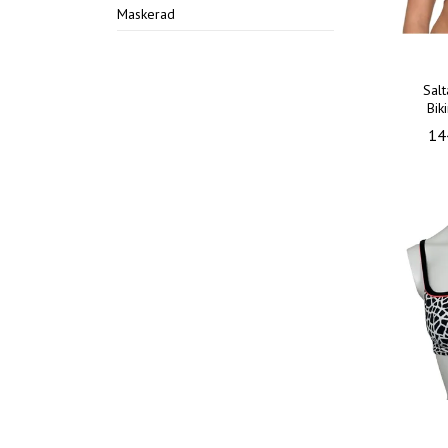
Maskerad
Sal
Bik
14