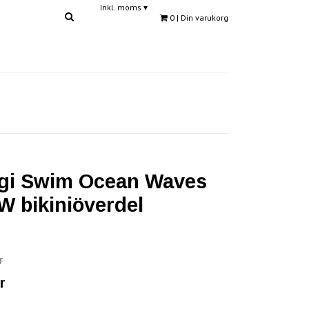
Inkl. moms
▾
0
| Din varukorg
gi Swim Ocean Waves
 bikiniöverdel
r
r