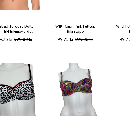
tabad Torquay Dolly
WIKI Capri Pink Fullcup
WIKI Fu
ini-BH Bikiniöverdel
Bikinitopp
4.75 kr
579.00 kr
99.75 kr
399.00 kr
99.7