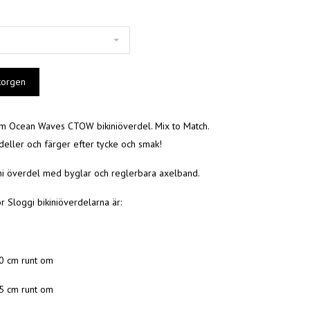
m Ocean Waves CTOW bikiniöverdel. Mix to Match.
eller och färger efter tycke och smak!
ni överdel med byglar och reglerbara axelband.
för Sloggi bikiniöverdelarna är:
70 cm runt om
75 cm runt om