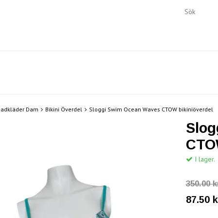
Badkläder Dam
Bikini Överdel
Sloggi Swim Ocean Waves CTOW bikiniöverdel
Slog
CTOW
I lager.
350.00 k
87.50 k