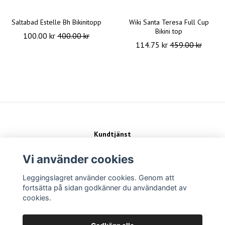
Saltabad Estelle Bh Bikinitopp
Wiki Santa Teresa Full Cup
Bikini top
100.00 kr
400.00 kr
114.75 kr
459.00 kr
Kundtjänst
Kontakt
Köpvillkor
Vi använder cookies
Leggingslagret använder cookies. Genom att
Sociala medier
fortsätta på sidan godkänner du användandet av
cookies.
Betalsätt