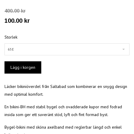
400.00 kr
100.00 kr
Storlek
65E
Läcker bikini
överdel från
Saltabad
som kombinerar en snygg design
med optimal komfort.
En
bikini
-BH med stabil bygel och ovadderade kupor med fodrad
insida som ger ett suveränt stöd, lyft och fint formad byst.
Bygel-bikini
med sköna axelband med reglerbar längd och enkel