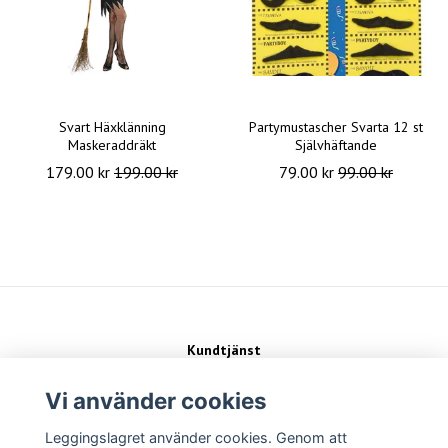
Svart Häxklänning
Partymustascher Svarta 12 st
Maskeraddräkt
Självhäftande
179.00 kr
199.00 kr
79.00 kr
99.00 kr
Kundtjänst
Kontakt
Köpvillkor
Vi använder cookies
Leggingslagret använder cookies. Genom att
Sociala medier