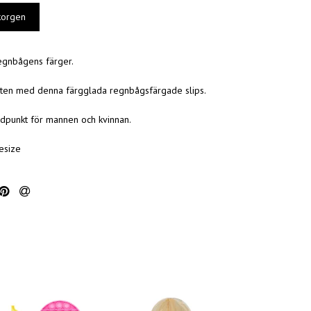
regnbågens färger.
sten med denna färgglada regnbågsfärgade slips.
jdpunkt för mannen och kvinnan.
esize