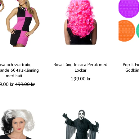
osa och svartrutig
Rosa Lång Jessica Peruk med
Pop It F
ande 60-talsklänning
Lockar
Godkän
med hatt
199.00 kr
9.00 kr
499.00 kr