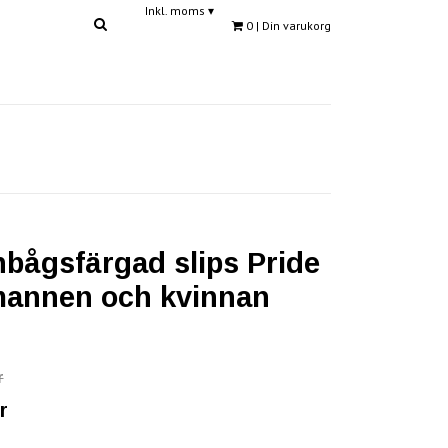
Inkl. moms
▾
0
| Din varukorg
n
bågsfärgad slips Pride
mannen och kvinnan
r
r