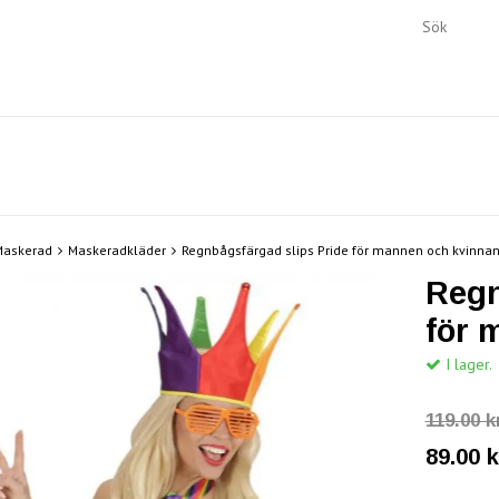
Maskerad
Maskeradkläder
Regnbågsfärgad slips Pride för mannen och kvinna
Regn
för 
I lager.
119.00 k
89.00 k