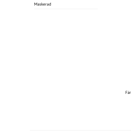
Maskerad
Fä