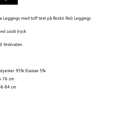
a Leggings med tuff text på Rock'n Roll Leggings
d coolt tryck
ll festivalen.
Polyester 95% Elastan 5%
8-76 cm
68-84 cm