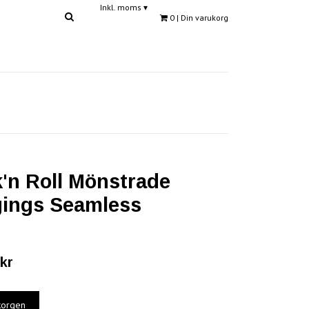
Inkl. moms
▾
0
| Din varukorg
'n Roll Mönstrade
ings Seamless
kr