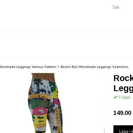
önstrade Leggings Various Pattern
Rock'n Roll Mönstrade Leggings Seamless
Rock
Legg
I lager.
149.00 