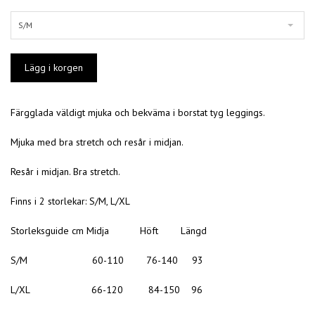
S/M
Färgglada väldigt mjuka och bekväma i borstat tyg leggings.
Mjuka med bra stretch och resår i midjan.
Resår i midjan. Bra stretch.
Finns i 2 storlekar: S/M, L/XL
Storleksguide cm Midja Höft Längd
S/M 60-110 76-140 93
L/XL 66-120 84-150 96