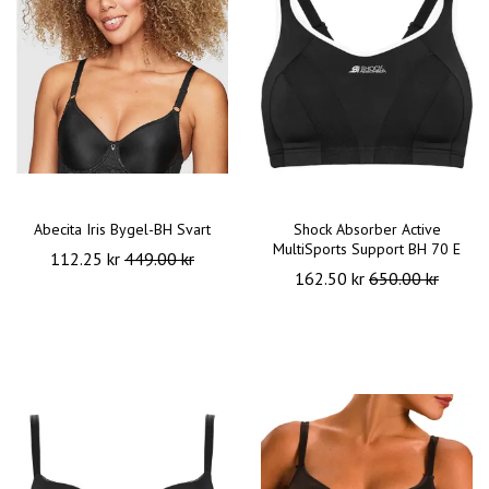
Abecita Iris Bygel-BH Svart
Shock Absorber Active
MultiSports Support BH 70 E
112.25 kr
449.00 kr
162.50 kr
650.00 kr