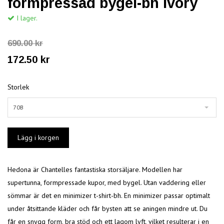
formpressad bygel-bh Ivory
I lager.
690.00 kr
172.50 kr
Storlek
70B
Hedona är Chantelles fantastiska storsäljare. Modellen har
supertunna, formpressade kupor, med bygel. Utan vaddering eller
sömmar är det en minimizer t-shirt-bh. En minimizer passar optimalt
under åtsittande kläder och får bysten att se aningen mindre ut. Du
får en snygg form, bra stöd och ett lagom lyft, vilket resulterar i en