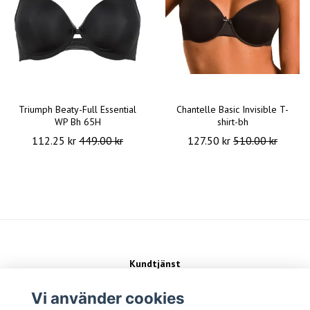
Triumph Beaty-Full Essential
Chantelle Basic Invisible T-
WP Bh 65H
shirt-bh
112.25 kr
449.00 kr
127.50 kr
510.00 kr
Kundtjänst
Kontakt
Köpvillkor
Vi använder cookies