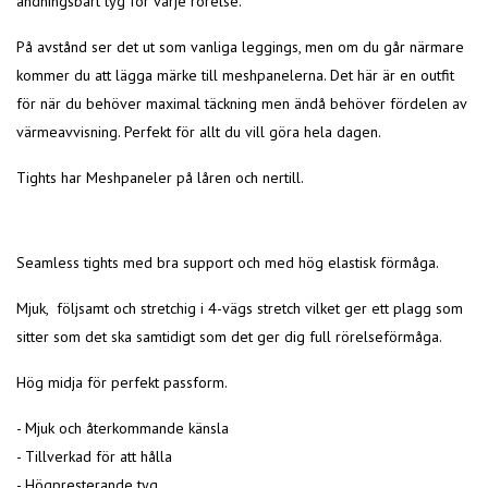
andningsbart tyg för varje rörelse.
På avstånd ser det ut som vanliga leggings, men om du går närmare
kommer du att lägga märke till meshpanelerna. Det här är en outfit
för när du behöver maximal täckning men ändå behöver fördelen av
värmeavvisning. Perfekt för allt du vill göra hela dagen.
Tights har Meshpaneler på låren och nertill.
Seamless tights med bra support och med hög elastisk förmåga.
Mjuk, följsamt och stretchig i 4-vägs stretch vilket ger ett plagg som
sitter som det ska samtidigt som det ger dig full rörelseförmåga.
Hög midja för perfekt passform.
- Mjuk och återkommande känsla
- Tillverkad för att hålla
- Högpresterande tyg