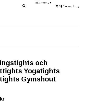
Inkl. moms
▾
0
| Din varukorg
ingstights och
ttights Yogatights
tights Gymshout
kr