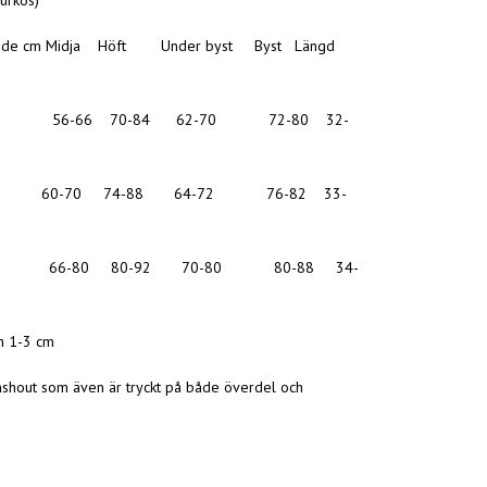
urkos)
guide cm Midja Höft Under byst Byst Längd
 56-66 70-84 62-70 72-80 32-
m 60-70 74-88 64-72 76-82 33-
 66-80 80-92 70-80 80-88 34-
n 1-3 cm
hout som även är tryckt på både överdel och