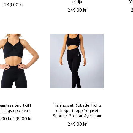
midja
Y
249.00 kr
249.00 kr
eamless Sport-BH
Träningsset Ribbade Tights
räningstopp Svart
och Sport topp Yogaset
Sportset 2-delar Gymshout
.00 kr
199.00 kr
249.00 kr