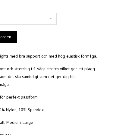
ights med bra support och med hög elastisk förmåga.
amt och stretchig i 4-vägs stretch vilket ger ett plagg
som det ska samtidigt som det ger dig full
måga.
för perfekt passform.
90% Nylon, 10% Spandex
all, Medium, Large