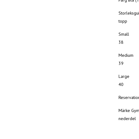
Färg Blå (T
Storleks
topp
Small
38
Mediu
39
Large
40
Reservatio
Märke Gyms
nederdel