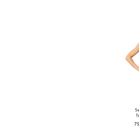
S
T
79