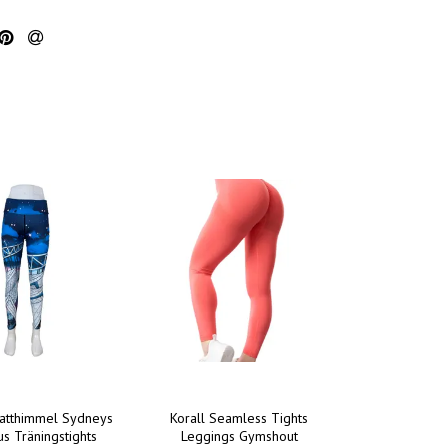
natthimmel Sydneys
Korall Seamless Tights
s Träningstights
Leggings Gymshout