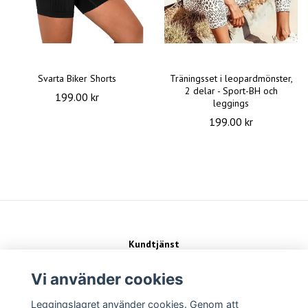
Svarta Biker Shorts
Träningsset i leopardmönster,
2 delar - Sport-BH och
199.00 kr
leggings
199.00 kr
Kundtjänst
Kontakt
Köpvillkor
Vi använder cookies
Leggingslagret använder cookies. Genom att
Sociala medier