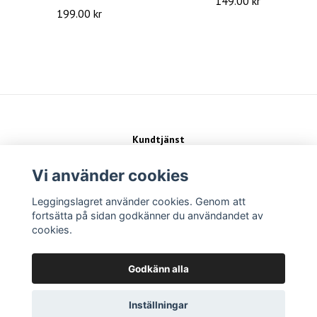
149.00 kr
199.00 kr
Kundtjänst
Kontakt
Köpvillkor
Vi använder cookies
Leggingslagret använder cookies. Genom att
Sociala medier
fortsätta på sidan godkänner du användandet av
cookies.
Betalsätt
Godkänn alla
Inställningar
Copyright Leggingslagret 2026 -
Powered by Quickbutik