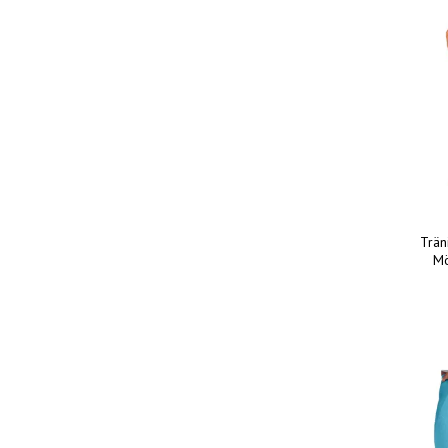
Trän
Mö