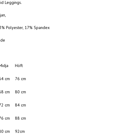
id Leggings.
jan,
83% Polyester, 17% Spandex
ide
Midja
Höft
64 cm
76 cm
68 cm
80 cm
72 cm
84 cm
76 cm
88 cm
80 cm
92cm