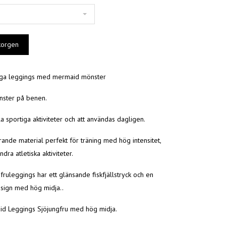
ga leggings med mermaid mönster
ster på benen.
lla sportiga aktiviteter och att användas dagligen.
ande material perfekt för träning med hög intensitet,
dra atletiska aktiviteter.
gfruleggings har ett glänsande fiskfjällstryck och en
ign med hög midja..
id Leggings Sjöjungfru med hög midja.