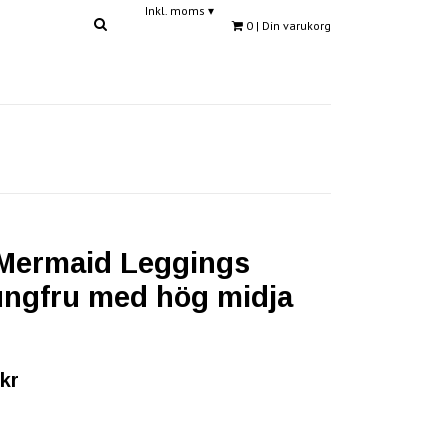
Inkl. moms
▾
0
| Din varukorg
 Mermaid Leggings
ungfru med hög midja
kr