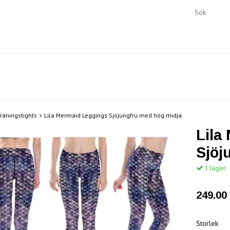
räningstights
Lila Mermaid Leggings Sjöjungfru med hög midja
Lila
Sjöj
I lager.
249.00 
Storlek