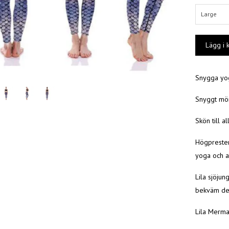
Large
Snygga yo
Snyggt mön
Skön till a
Högprester
yoga och an
Lila sjöjun
bekväm des
Lila Merma