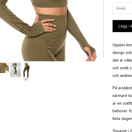
Small
Upplev kom
design och
det är vikt
och svett s
och andning
På avstånd
närmare ko
är en outf
behöver för
hela dagen
Yogaset i 