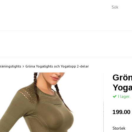
räningstights
Gröna Yogatights och Yogatopp 2-delar
Grön
Yoga
I lager.
199.00 
Storlek