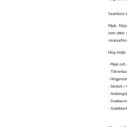
Seamless t
Mjuk, följs
som sitter 
rörelseför
Hög midja 
- Mjuk och
- Tillverkad
- Högprest
- Stretch i 
- Andnings
- Svettavv
- Snabbtor