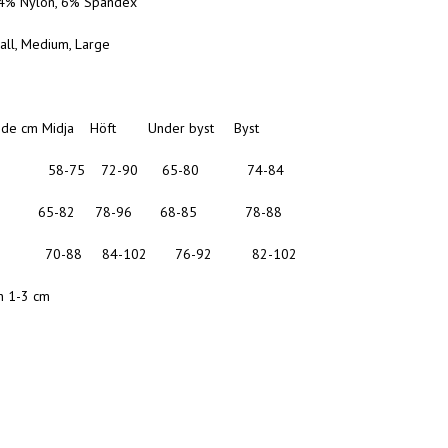
94% Nylon, 6% Spandex
all, Medium, Large
guide cm Midja Höft Under byst Byst
 58-75 72-90 65-80 74-84
m 65-82 78-96 68-85 78-88
 70-88 84-102 76-92 82-102
n 1-3 cm