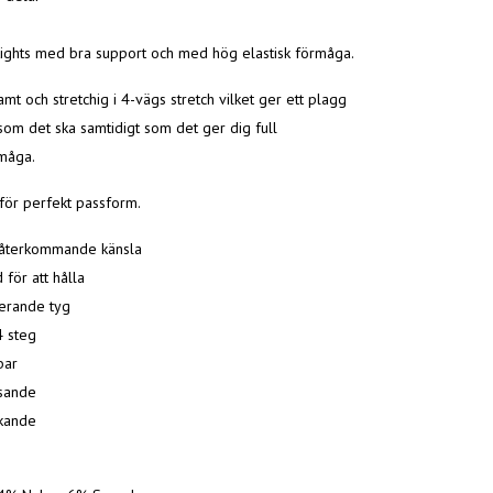
ights med bra support och med hög elastisk förmåga.
amt och stretchig i 4-vägs stretch vilket ger ett plagg
som det ska samtidigt som det ger dig full
måga.
för perfekt passform.
 återkommande känsla
 för att hålla
erande tyg
4 steg
bar
isande
kande