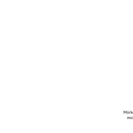
Mörk
mid