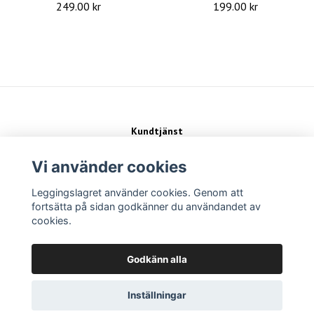
249.00 kr
199.00 kr
Kundtjänst
Kontakt
Köpvillkor
Vi använder cookies
Leggingslagret använder cookies. Genom att
Sociala medier
fortsätta på sidan godkänner du användandet av
cookies.
Betalsätt
Godkänn alla
Inställningar
Copyright Leggingslagret 2026 -
Powered by Quickbutik