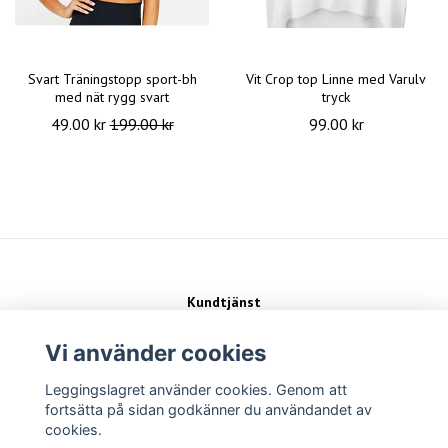
Svart Träningstopp sport-bh
Vit Crop top Linne med Varulv
med nät rygg svart
tryck
49.00 kr
199.00 kr
99.00 kr
Kundtjänst
Kontakt
Köpvillkor
Vi använder cookies
Leggingslagret använder cookies. Genom att
Sociala medier
fortsätta på sidan godkänner du användandet av
cookies.