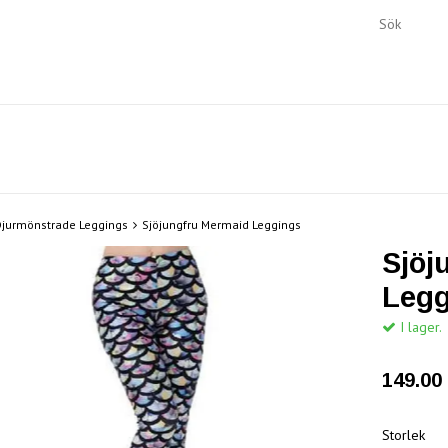
Djurmönstrade Leggings
Sjöjungfru Mermaid Leggings
Sjöj
Legg
I lager.
149.00 
Storlek