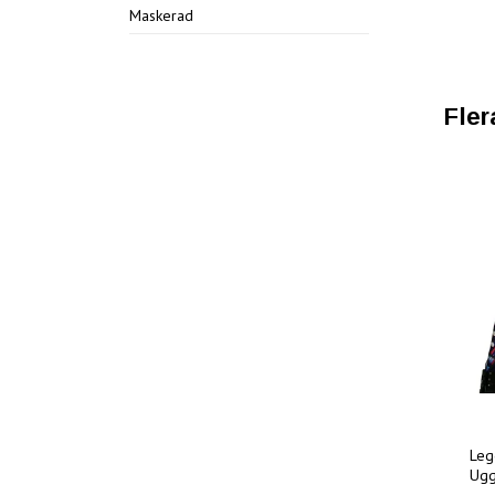
Maskerad
Fler
Leg
Ugg