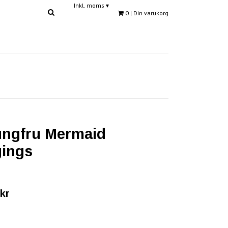
Inkl. moms
▾
0
| Din varukorg
ungfru Mermaid
ings
kr