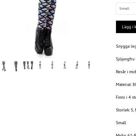
Small
Snygga legg
Sjöjungfru
Resår i mid
Material: 
Finns i 4 s
Storlek: S, 
Small
Midja: 61-