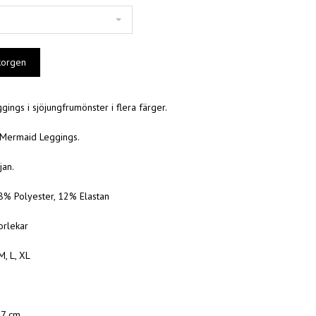
ings i sjöjungfrumönster i flera färger.
 Mermaid Leggings.
jan.
88% Polyester, 12% Elastan
torlekar
M, L, XL
87 cm