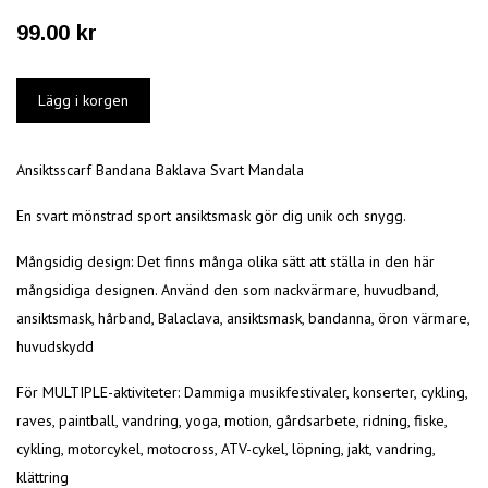
99.00 kr
Ansiktsscarf Bandana Baklava Svart Mandala
En svart mönstrad sport ansikts
mask
gör dig unik och snygg.
Mångsidig design: Det finns många olika sätt att ställa in den här
mångsidiga designen. Använd den som nackvärmare, huvudband,
ansikts
mask
, hårband, Balaclava, ansikts
mask
, bandanna, öron värmare,
huvudskydd
För MULTIPLE-aktiviteter: Dammiga musikfestivaler, konserter, cykling,
raves, paintball, vandring, yoga, motion, gårdsarbete, ridning, fiske,
cykling, motorcykel, motocross, ATV-cykel, löpning, jakt, vandring,
klättring