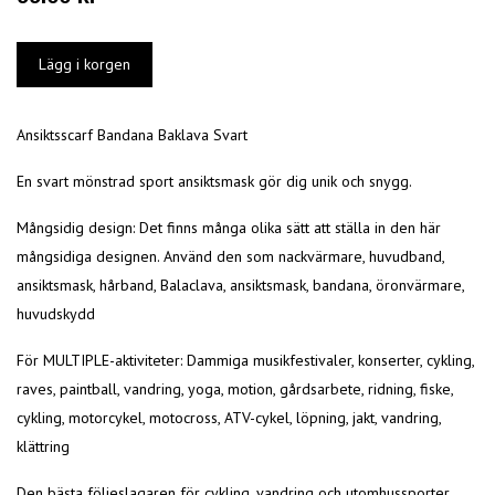
Ansiktsscarf Bandana Baklava Svart
En svart mönstrad sport ansikts
mask
gör dig unik och snygg.
Mångsidig design: Det finns många olika sätt att ställa in den här
mångsidiga designen. Använd den som nackvärmare, huvudband,
ansikts
mask
, hårband, Balaclava, ansikts
mask
, bandana, öronvärmare,
huvudskydd
För MULTIPLE-aktiviteter: Dammiga musikfestivaler, konserter, cykling,
raves, paintball, vandring, yoga, motion, gårdsarbete, ridning, fiske,
cykling, motorcykel, motocross, ATV-cykel, löpning, jakt, vandring,
klättring
Den bästa följeslagaren för cykling, vandring och utomhussporter.