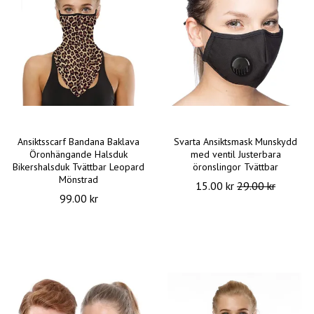
Ansiktsscarf Bandana Baklava
Svarta Ansiktsmask Munskydd
Öronhängande Halsduk
med ventil Justerbara
Bikershalsduk Tvättbar Leopard
öronslingor Tvättbar
Mönstrad
15.00 kr
29.00 kr
99.00 kr