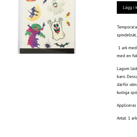
Temporära 
spindelnät
1 ark med 
med en fukt
Lagom läsk
barn. Dessa
därför utmä
kusliga sp
Appliceras
Antal: 1 a