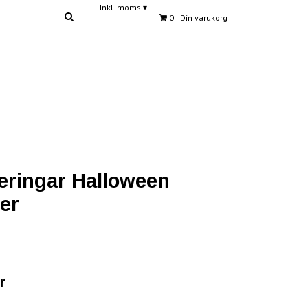
Inkl. moms
▾
0
| Din varukorg
eringar Halloween
rer
r