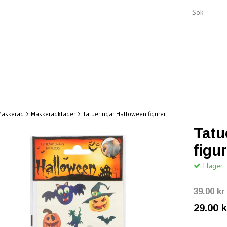
Maskerad
Maskeradkläder
Tatueringar Halloween figurer
Tatu
figu
I lager.
39.00 kr
29.00 k