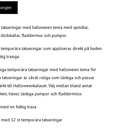
tatueringar med halloween tema med spindlar,
, dödskallar, fladdermus och pumpor.
temporära tatueringar som appliceras direkt på huden
ig trasiga.
iga temporära tatueringar med halloween tema för
 tatueringar är såväl roliga som läskiga och passar
rkt till Halloweenkalaset. Välj mellan bland annat
öken, häxor, läskiga pumpor och fladdermöss.
 med en fuktig trasa
rk med 12 st temporära tatueringar