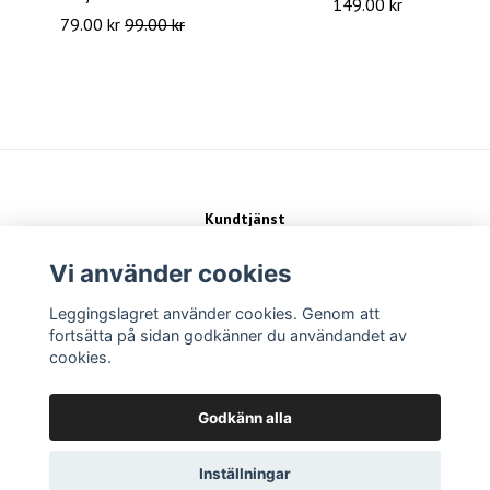
149.00 kr
79.00 kr
99.00 kr
Kundtjänst
Kontakt
Köpvillkor
Vi använder cookies
Leggingslagret använder cookies. Genom att
Sociala medier
fortsätta på sidan godkänner du användandet av
cookies.
Betalsätt
Godkänn alla
Inställningar