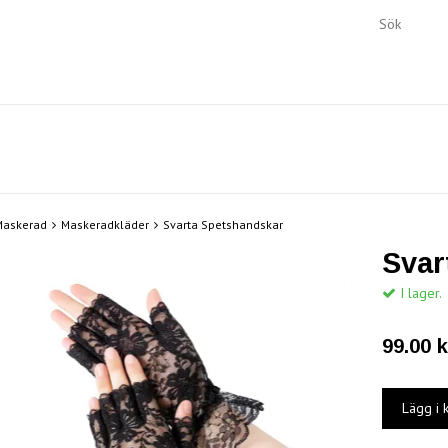
Maskerad
Maskeradkläder
Svarta Spetshandskar
Svar
I lager.
99.00 k