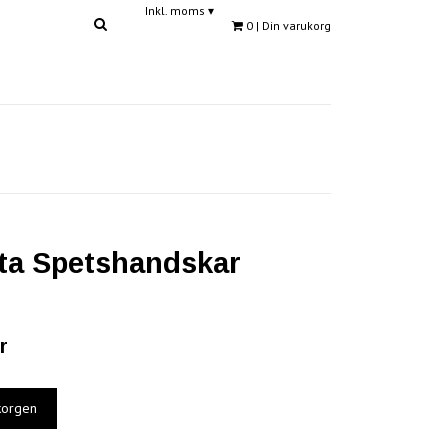
Inkl. moms
▾
0
| Din varukorg
ta Spetshandskar
r