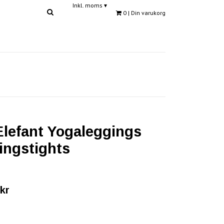
Inkl. moms
▾
0
| Din varukorg
Elefant Yogaleggings
ingstights
kr