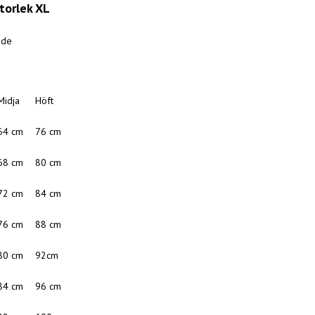
storlek
XL
ide
Midja
Höft
64 cm
76 cm
68 cm
80 cm
72 cm
84 cm
76 cm
88 cm
80 cm
92cm
84 cm
96 cm