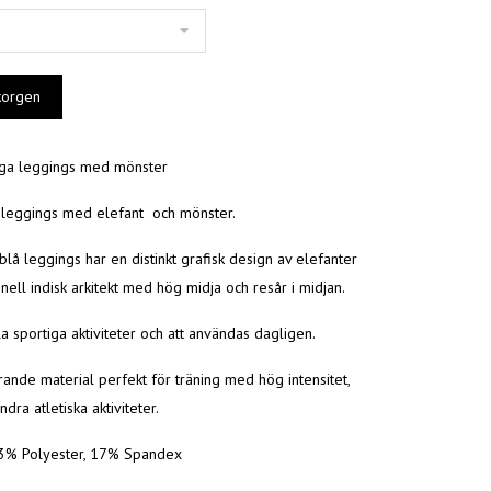
ga leggings med mönster
å leggings med elefant och mönster.
lå leggings har en distinkt grafisk design av elefanter
onell indisk arkitekt med hög midja och resår i midjan.
lla sportiga aktiviteter och att användas dagligen.
ande material perfekt för träning med hög intensitet,
dra atletiska aktiviteter.
83% Polyester, 17% Spandex