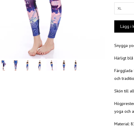
XL
Snygga yo
Härligt bl
Färgglada b
och traditi
Skön till a
Högprester
yoga och an
Material: 