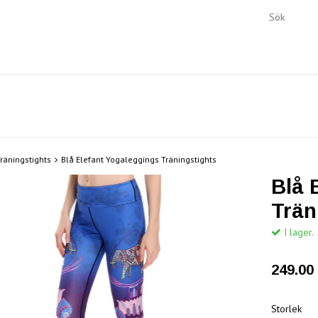
räningstights
Blå Elefant Yogaleggings Träningstights
Blå 
Trän
I lager.
249.00 
Storlek