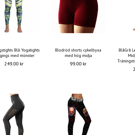
gstights Blå Yogatights
Blodröd shorts cykelbyxa
BlåGrå 
gings med mönster
med hög midja
Mid
Träningst
249.00 kr
99.00 kr